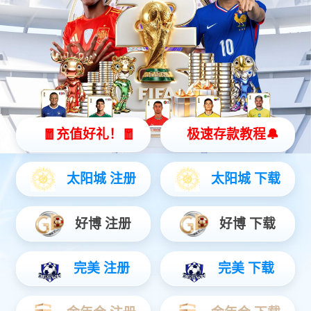
CQ9电子集团声明
北京市朝阳441号
北京CQ9电子集团有限公司
微信公众号
© 2024 北京CQ9电子集团有限公司 版权所有
联系CQ9
【网站地图】
【sitemap】